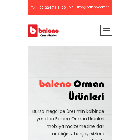
Mail:
info@baleno.com.tr
Tel:
+90 224 718 61 00
baleno
Orman
Ürünleri
Bursa İnegöl'de üretimin kalbinde
yer alan Baleno Orman Ürünleri
mobilya malzemesine dair
aradığınız herşeyi sizlere