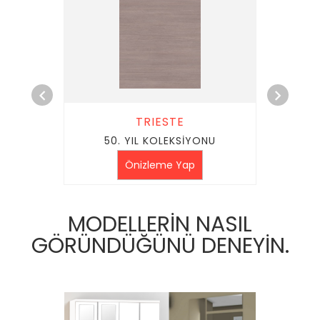
TRIESTE
U
50. YIL KOLEKSİYONU
Önizleme Yap
MODELLERİN NASIL
GÖRÜNDÜĞÜNÜ DENEYİN.